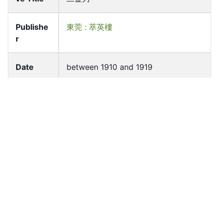
Publishe
東莞 : 萃英樓
r
Date
between 1910 and 1919
Edition
莞城萃英樓藏板
Subject
Folk songs, Chinese -- China --
Guangdong Sheng -- Texts
Tan ci -- China -- Guangdong Sheng
Languag
Chinese
e
Former
香港大學. 馮平山圖書館