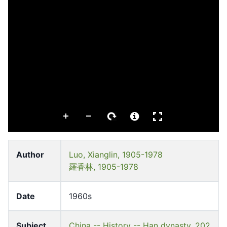
Author
Luo, Xianglin, 1905-1978
羅香林, 1905-1978
Date
1960s
Subject
China -- History -- Han dynasty, 202