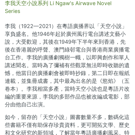
李我天空小說系列 Li Ngaw's Airwave Novel
Series
李我（1922—2021）在粵語廣播界以「天空小說」
享負盛名。他1946年起於廣州風行電台講述文藝小
說，大受歡迎，其後在1949年下半年來到香港，先
後在香港麗的呼聲、澳門綠邨電台與香港商業廣播電
台工作。李我的廣播劇獨樹一幟，以即興創作和單人
講述聞名。當時為了彌補有些觀眾無法即時收聽的遺
憾，他當日的廣播劇會被即時抄錄，第二日即在報紙
連載，並集冊成書，其中最為出名的是《慾焰》（五
卷本）。李我相當多產，當時天空小說也是粵語片改
編的重要來源，李我的多部作品也被改編成電影，部
分由他自己出演。
如今，留存的「天空小說」圖書數量不多，數碼化這
些書籍不僅有助保存珍貴資料，更可開拓文學、歷史
和文化研究的新領域，了解當年粵語廣播劇風采。特