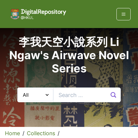
李我天空小說系列 Li
Ngaw's Airwave Novel
Series
Home
/
Collections
/