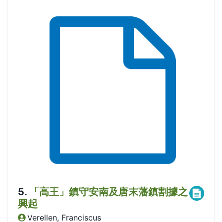
5
.
「高王」鎮守安南及唐末藩鎮割據之
興起
Verellen, Franciscus