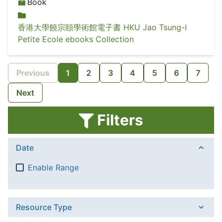
Book
香港大學饒宗頤學術館電子書 HKU Jao Tsung-I
Petite Ecole ebooks Collection
Previous
1
2
3
4
5
6
7
Next
Filters
Date
Enable Range
Resource Type