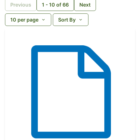
Previous
1
-
10
of
66
Next
10
per page
Sort By