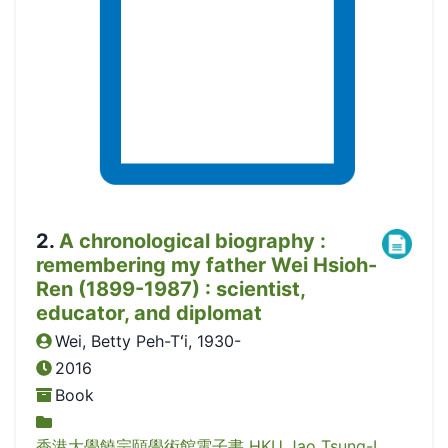
2
.
A chronological biography :
remembering my father Wei Hsioh-
Ren (1899-1987) : scientist,
educator, and diplomat
Wei, Betty Peh-Tʻi, 1930-
2016
Book
香港大學饒宗頤學術館電子書 HKU Jao Tsung-I