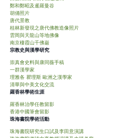
鄭和鄭昭及暹羅曼谷
胡俑照片
唐代景教
桂林新發現之唐代佛教造像照片
雲岡與天龍山等地佛像
南京棲霞山千佛巌
宗教史與漢學研究
崇真會史料與康同薇手稿
一群漢學家
理雅各 瞿理斯 歐洲之漢學家
清華與中美文化交流
羅香林學術生涯
羅香林治學任教留影
香港中國筆會留影
珠海書院學術活動
珠海書院研究生口試及李田意演講