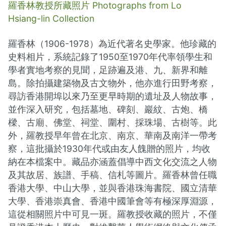
羅香林教授所藏照片 Photographs from Lo
Hsiang-lin Collection
羅香林（1906-1978）為近代著名史學家。他珍藏的
史料相片，系統記錄了1950至1970年代率領學生和
學者實地考察的見聞，足跡遍及港、九、新界和離
島。除拍攝建築物及古文物外，他亦進行田野考察，
尋訪香港開埠以來乃至更早時期的遺址及人物故事，
並作深入研究，包括墓地、碑刻、巖紋、古炮、橋
樑、古廟、佛堂、祠堂、圍村、採珠場、古樹等。此
外，羅教授早年曾在北京、南京、華南及南洋一帶考
察，這批攝於1930年代或由友人餽贈的照片，均收
納在本檔案中。藏品亦涵蓋倡導中西文化交流之人物
及其故居、族譜、手稿、信札等圖片。羅香林曾任職
香港大學、中山大學，並與香港珠海書院、國立清華
大學、香港崇真會、香港中國筆會等有極深厚淵源，
這從相關照片中可見一斑。羅教授收藏的照片，不僅