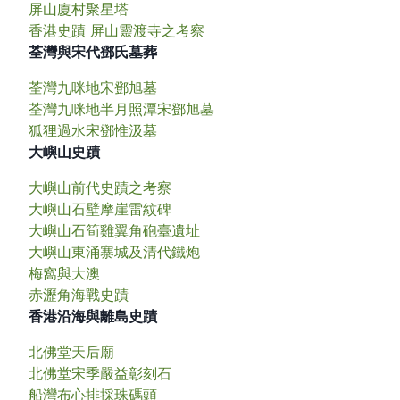
屏山廈村聚星塔
香港史蹟 屏山靈渡寺之考察
荃灣與宋代鄧氏墓葬
荃灣九咪地宋鄧旭墓
荃灣九咪地半月照潭宋鄧旭墓
狐狸過水宋鄧惟汲墓
大嶼山史蹟
大嶼山前代史蹟之考察
大嶼山石壁摩崖雷紋碑
大嶼山石筍雞翼角砲臺遺址
大嶼山東涌寨城及清代鐵炮
梅窩與大澳
赤瀝角海戰史蹟
香港沿海與離島史蹟
北佛堂天后廟
北佛堂宋季嚴益彰刻石
船灣布心排採珠碼頭