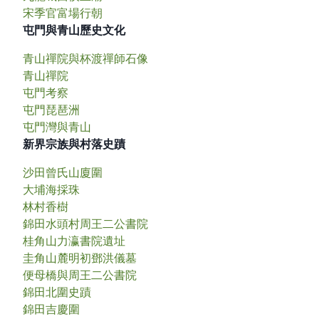
宋季官富場行朝
屯門與青山歷史文化
青山禪院與杯渡禪師石像
青山禪院
屯門考察
屯門琵琶洲
屯門灣與青山
新界宗族與村落史蹟
沙田曾氏山廈圍
大埔海採珠
林村香樹
錦田水頭村周王二公書院
桂角山力瀛書院遺址
圭角山麓明初鄧洪儀墓
便母橋與周王二公書院
錦田北圍史蹟
錦田吉慶圍