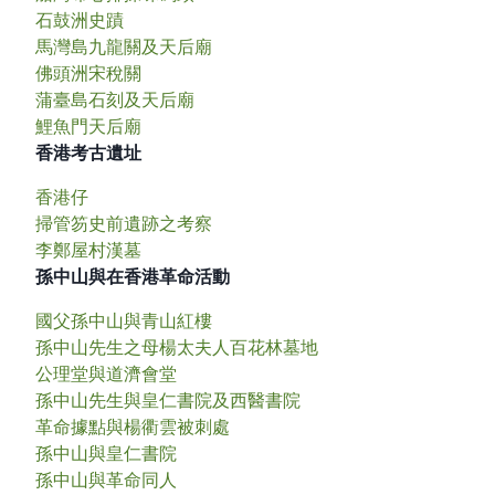
石鼓洲史蹟
馬灣島九龍關及天后廟
佛頭洲宋稅關
蒲臺島石刻及天后廟
鯉魚門天后廟
香港考古遺址
香港仔
掃管笏史前遺跡之考察
李鄭屋村漢墓
孫中山與在香港革命活動
國父孫中山與青山紅樓
孫中山先生之母楊太夫人百花林墓地
公理堂與道濟會堂
孫中山先生與皇仁書院及西醫書院
革命據點與楊衢雲被刺處
孫中山與皇仁書院
孫中山與革命同人