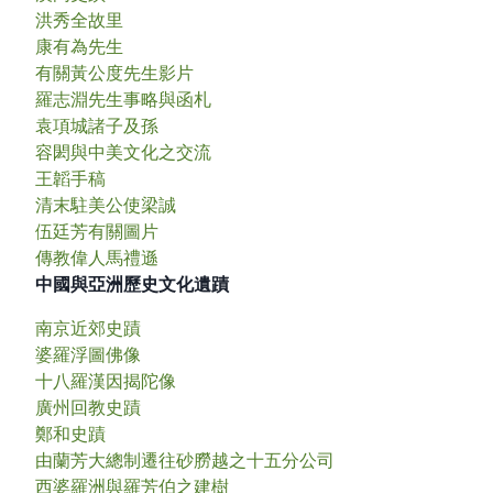
洪秀全故里
康有為先生
有關黃公度先生影片
羅志淵先生事略與函札
袁項城諸子及孫
容閎與中美文化之交流
王韜手稿
清末駐美公使梁誠
伍廷芳有關圖片
傳教偉人馬禮遜
中國與亞洲歷史文化遺蹟
南京近郊史蹟
婆羅浮圖佛像
十八羅漢因揭陀像
廣州回教史蹟
鄭和史蹟
由蘭芳大總制遷往砂朥越之十五分公司
西婆羅洲與羅芳伯之建樹