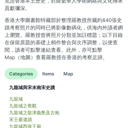
見證香港本土歷史，對維繫華人學術網絡與文化傳承
貢獻彌深。
香港大學圖書館特藏部於整理羅教授所藏約840張史
蹟考察照片的同時已將影像數碼化，供海內外讀者網
上瀏覽。羅教授曾將照片分類並加註標題；以下目錄
在保留原題的基礎上稍作整合與次序調整，以便查
閱，讀者可點擊連結查看。此外，亦可點擊
Map（地圖）查看羅教授在香港的考察足跡。
Categories
Items
Map
九龍城與宋末南宋史蹟
九龍城
九龍城之舊觀
九龍城之龍津義塾及古炮
宋王臺遺蹟
九龍城西侯王廟