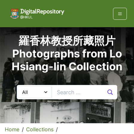
羅香林教授所藏照片
Photographs from Lo
Hsiang-lin Collection
Home
/
Collections
/