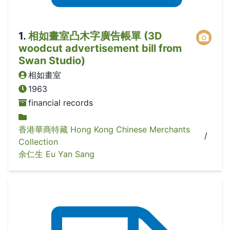
1
.
相如畫室凸木字廣告帳單 (3D
woodcut advertisement bill from
Swan Studio)
相如畫室
1963
financial records
香港華商特藏 Hong Kong Chinese Merchants
/
Collection
余仁生 Eu Yan Sang