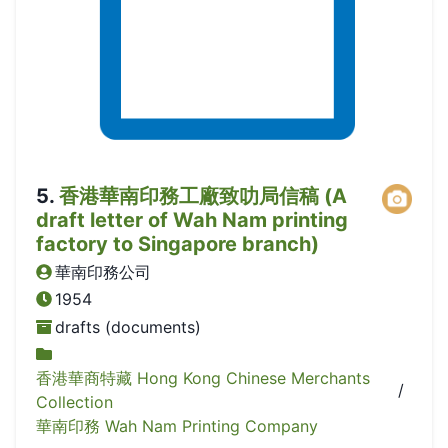
5
.
香港華南印務工廠致叻局信稿 (A
draft letter of Wah Nam printing
factory to Singapore branch)
華南印務公司
1954
drafts (documents)
香港華商特藏 Hong Kong Chinese Merchants
/
Collection
華南印務 Wah Nam Printing Company