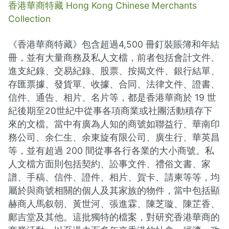
香港華商特藏 Hong Kong Chinese Merchants
Collection
《香港華商特藏》包含超過4,500 冊釘裝賬簿和年結
冊，並有大量商務及私人文檔，前者包括會計文件、
進支紀錄、交易紀錄、股票、按揭文件、銀行結單、
存匯票據、發貨單、收據、合同、法律文件、證書、
信件、通告、相片、名片等，都是香港華商於 19 世
紀後期至20世紀中從事各項商業或社團活動積存下
來的文檔。當中有廣為人知的商號如聯益行、華南印
務公司、余仁生、余東旋有限公司、廣生行、華英昌
等，並有超過 200 間從事各行各業的大小商號。私
人文檔方面則包括契約、訟事文件、禮俗文書、家
譜、手稿、信件、證件、相片、賀卡、請柬等等，均
屬於與商號相關的個人及其家族的物件，當中包括顯
赫商人馬叙朝、黃世河、張進霖、陳芝璇、陳芷香、
鄺吉堂及其他。這批獨特的檔案，對研究香港華商的