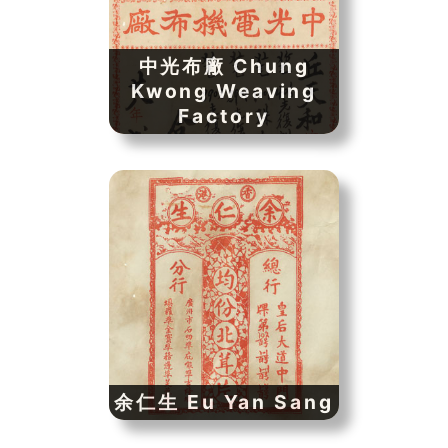
中光布廠 Chung
Kwong Weaving
Factory
余仁生 Eu Yan Sang