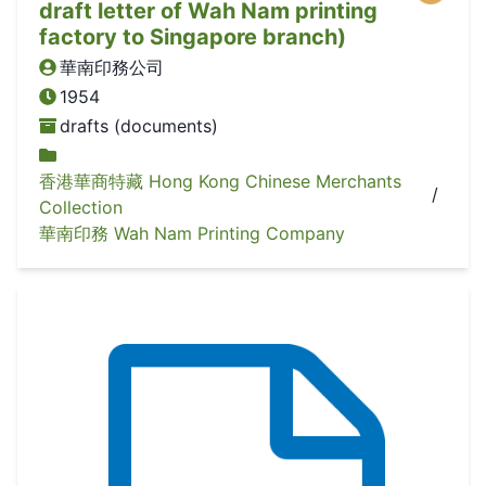
draft letter of Wah Nam printing
factory to Singapore branch)
華南印務公司
1954
drafts (documents)
香港華商特藏 Hong Kong Chinese Merchants
/
Collection
華南印務 Wah Nam Printing Company