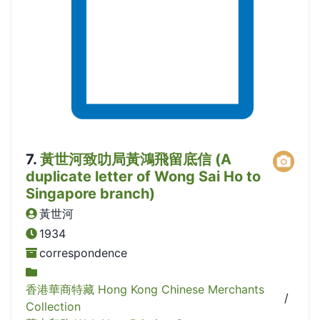
7
.
黃世河致叻局黃鴻飛留底信 (A
duplicate letter of Wong Sai Ho to
Singapore branch)
黃世河
1934
correspondence
香港華商特藏 Hong Kong Chinese Merchants
/
Collection