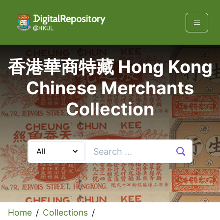
香港華商特藏 Hong Kong
Chinese Merchants
Collection
Home
/
Collections
/