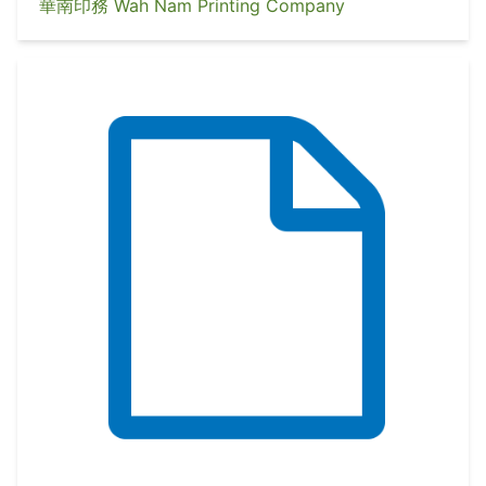
華南印務 Wah Nam Printing Company