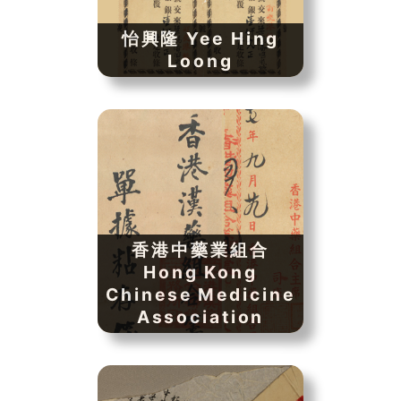
怡興隆 Yee Hing
Loong
香港中藥業組合
Hong Kong
Chinese Medicine
Association