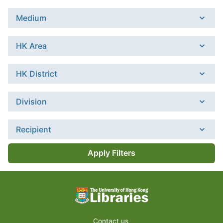
Medium
HK Area
HK District
Division
Recipient
Apply Filters
Contact us