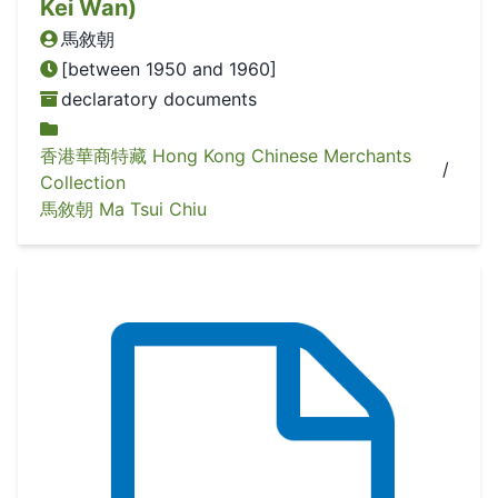
Kei Wan)
馬敘朝
[between 1950 and 1960]
declaratory documents
香港華商特藏 Hong Kong Chinese Merchants
/
Collection
馬敘朝 Ma Tsui Chiu