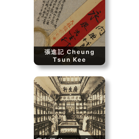
張進記 Cheung
Tsun Kee